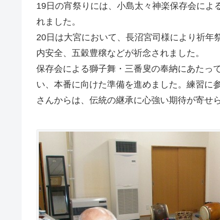
19日の宵祭りには、小島太々神楽保存会によ
れました。
20日は大宮において、長沼宮司様により祈年
内安全、五穀豊穣などが祈念されました。
保存会による獅子舞・三番叟の奉納にあたって
い、本番に向けた準備を進めました。練習に
さんからは、伝統の継承に心強い期待が寄せ