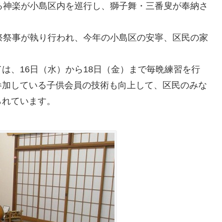
る神楽が小島区内を巡行し、獅子舞・三番叟が奉納さ
祭祭事が執り行われ、今年の小島区の安寧、区民の家
は、16日（水）から18日（金）まで毎晩練習を行
参加している子供会員の技術も向上して、区民のみな
られています。