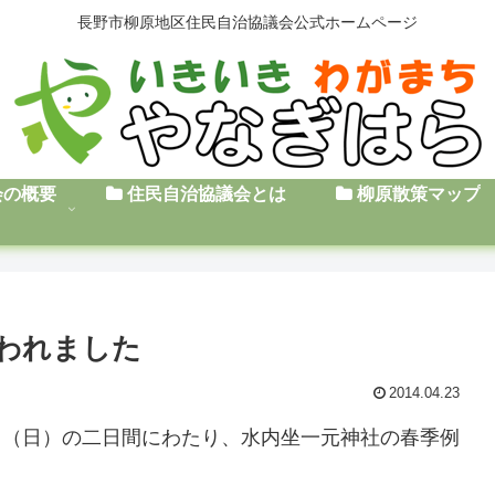
長野市柳原地区住民自治協議会公式ホームページ
会の概要
住民自治協議会とは
柳原散策マップ
われました
2014.04.23
0日（日）の二日間にわたり、水内坐一元神社の春季例