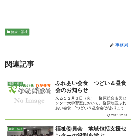
健康・福祉
事務局
関連記事
ふれあい会食 つどい＆昼食
健康・福祉
会のお知らせ
来る１２月３日（火） 柳原総合市民セ
ンター大学習室において、柳原地区ふれ
あい会食 ”つどい＆昼食会”があります。
６５歳以上のひとり暮らしの高齢者の方
2013.12.01
が対象となります。午前１０時より受付
開始です。当日は、保健師さんの健康相
談、血圧測定の他に、...
福祉委員会 地域包括支援セ
健康・福祉
ンターの役割を学ぶ