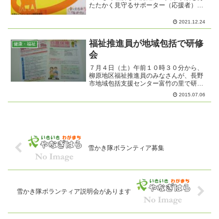
たたかく見守るサポーター（応援者）を
養成する講座です。日 時：２月１９日
（土） １０：００～１１：３０場
2021.12.24
所：中俣北公民館（中俣神社となり）
定 員：３５名 ※申込みが...
福祉推進員が地域包括で研修
健康・福祉
会
７月４日（土）午前１０時３０分から、
柳原地区福祉推進員のみなさんが、長野
市地域包括支援センター富竹の里で研修
会を行いました。あいにくの雨でした
2015.07.06
が、推進員のみなさんがぞくぞくと集ま
ってきました。研修会の場所は、昨年ま
でデイサービスセンターとし...
雪かき隊ボランティア募集
雪かき隊ボランティア説明会があります