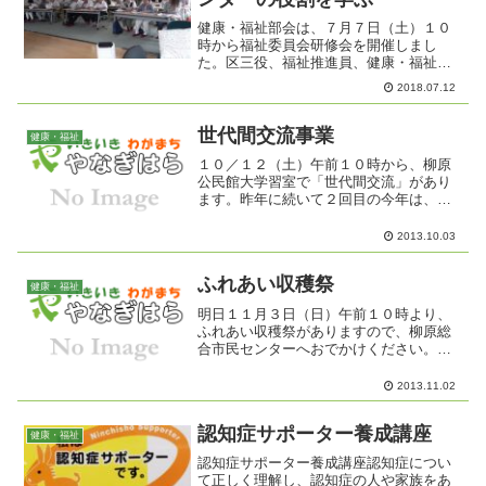
健康・福祉部会は、７月７日（土）１０
時から福祉委員会研修会を開催しまし
た。区三役、福祉推進員、健康・福祉部
会員３６名が、長野市地域包括支援セン
2018.07.12
ター富竹の里を訪問し、「地域包括支援
センターの役割」について講義を受けま
した。身近にある困りごとや...
世代間交流事業
健康・福祉
１０／１２（土）午前１０時から、柳原
公民館大学習室で「世代間交流」があり
ます。昨年に続いて２回目の今年は、竹
とんぼ作りともちつきをやります。竹と
んぼはプラスチック板で羽の部分を作
2013.10.03
り、竹串をつけて出来上がり。ものすご
くよく飛びうれしくなります...
ふれあい収穫祭
健康・福祉
明日１１月３日（日）午前１０時より、
ふれあい収穫祭がありますので、柳原総
合市民センターへおでかけください。地
域の有志の皆さんから提供していただい
た農産物やお花などの販売、もちつき、
2013.11.02
そば、うどんの販売、日用品のバザーな
ど盛りだくさんの収穫祭で...
認知症サポーター養成講座
健康・福祉
認知症サポーター養成講座認知症につい
て正しく理解し、認知症の人や家族をあ