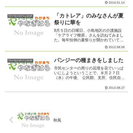
ご家族の方からの相談、どこに相談した
2014.01.14
らいいかわからないことなど、お気軽に
ご相談ください。
「カトレア」のみなさんが夏
ワーカーのつぶやき
祭りに華を
8月５日の日曜日、小島地区の介護施設
「ケアライフ柳原」さんを訪ねてみまし
た。毎年恒例の夏祭りが開かれていて、
地元のフラダンス「カトレア」のみなさ
2012.08.08
んが、すばらしいフラダンスを披露して
くださいました。まるでイン ハワ
イ！！ステキ！！入居者のみな...
パンジーの種まきをしました
ワーカーのつぶやき
市民センターの周りの花壇を花でいっぱ
いにしようということで、８月２７日
（水）の午後、 公民館、支所、住民自治
協議会合同でパンジーの種まきをしまし
た。ボランティアの方も参加してくださ
2014.08.27
り、和気あいあいと始まりました。 ま
ず、苗床を作りました。バ...
秋風