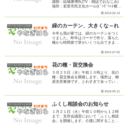
講師：結城康博氏(TV・雑誌でおなじみ)
場所：若里市民文化ホール(ﾋﾞｯｸﾞﾊｯﾄ横)
地域のネットワークで「孤立死」に立ち
2013.02.13
向かえ！をテーマとした長野市地域福祉
推進セミナーです。最近ＴＶによく登場
する、...
緑のカーテン、大きくな～れ
ワーカーのつぶやき
今年も我が家では、緑のカーテンをつく
りました。昨年はゴーヤで作り、落ちた
種から時間差で芽がいくつも出てきまし
た。それとアサガオを混植しました。今
朝、アサガオが小さなかわいい花をふた
2012.07.02
つ咲かせました。昨年は、りっぱな緑の
カーテンになり、かなり涼...
花の種・苗交換会
ワーカーのつぶやき
５月２５日（水）午前１０時より、花の
種・苗交換会を開催します。場所は、柳
原支所東側です。とれすぎて余っている
種や、苗などを持ち寄って交換しません
か。昨年もたくさんの種や苗がもらわれ
2016.05.11
ていきました。種や苗が無い人も来て大
丈夫です。ほしい種や苗が...
ふくし相談会のお知らせ
ワーカーのつぶやき
１月２１日（火）午前１０時から１２時
まで、支所会議室において「ふくし相談
会」を開催します。介護に関すること、
子育てに関すること、障がいのある方や