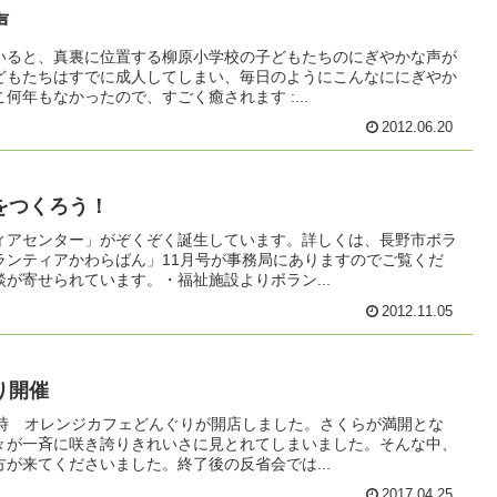
声
いると、真裏に位置する柳原小学校の子どもたちのにぎやかな声が
どもたちはすでに成人してしまい、毎日のようにこんなににぎやか
何年もなかったので、すごく癒されます :...
2012.06.20
をつくろう！
ィアセンター」がぞくぞく誕生しています。詳しくは、長野市ボラ
ランティアかわらばん」11月号が事務局にありますのでご覧くだ
が寄せられています。・福祉施設よりボラン...
2012.11.05
り開催
０時 オレンジカフェどんぐりが開店しました。さくらが満開とな
々が一斉に咲き誇りきれいさに見とれてしまいました。そんな中、
が来てくださいました。終了後の反省会では...
2017.04.25