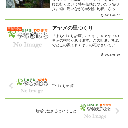
けに行くという特殊任務についた６名の
兵。道に迷いながら現地に到着。さっそ
く、柳澤さんの畑へ行き、アヤメの株を
2017.06.02
掘り、軽トラックに２台の苗をいただい
て来ました。柳澤さん、本当にありがと
うございます。いつかお会...
アヤメの里つくり
事務局通信
「まちづくり計画」の中に、≪アヤメの
里≫の構想があります。この時期、柳原
でどこの家でもアヤメの花がさいていた
らいいなぁ。家の玄関先やプランターに
一株でもいいのでアヤメを植えません
2015.05.19
か？ちょっと前までは、長電の柳原駅の
アヤメがニュースになってい...
手づくり封筒
地域で生きるということ