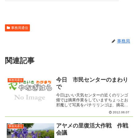
事務局通信
事務局
関連記事
今日 市民センターのまわり
事務局通信
で
今日はいい天気センターの近くのリンゴ
畑では摘果作業をしていますちょっとお
邪魔して写真をパチリリンゴは、摘花さ
れ、摘果されて私たちの口に入るまで ど
2012.06.07
れくらいの競争を勝ち抜いてきたのか地
面に落ちているたくさんのかわいいリン
ゴたち踏みつぶされたり...
アヤメの里復活大作戦 作戦
事務局通信
会議