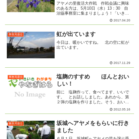
アヤメの里復活大作戦 作戦会議に興味
のある方は、5月10日（水）13：30 自
治協事務室に集まりましょう！「いきい
きわがまちやなぎはら」4月15日号でも告
2017.04.20
知しましたが、5月15日、6月10日に作業
を予定しています。まずは、5月15日の作
業を...
虹が出ています
事務局通信
今日は、暖かいですね。 北の空に虹が
出ています。
2017.11.29
塩麹のすすめ ほんとおい
事務局通信
しい！
前に 塩麹作って、食べてます、いいで
す。 とお話ししました。あれから、第
２弾の塩麹を作りました。そう、おいし
くって便利で、 また作ったのです。お
2012.05.16
肉は、やわらかくおいしくなります。お
すすめは、豚肉に塩麹＆味噌をまぶして
焼くそれから、から揚げ。...
坂城へアヤメをもらいに行き
事務局通信
ました
６月１日、坂城町へアヤメの苗を譲り受