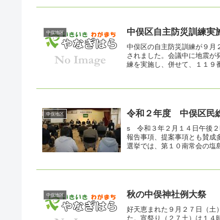
中俣区自主防災訓練実
中俣地区
中俣区の自主防災訓練が９月２日
されました。会議中に地震が
練を実施し、併せて、１１９番
令和２年度 中俣区民
中俣地区
s 令和３年２月１４日午後
報告事項、提案事項とも賛成
選挙では、第１０南常会の塩島
秋の中俣神社例大祭
中俣地区
好天恵まれた９月２７日（土
た。宵祭り（２７土）は１４