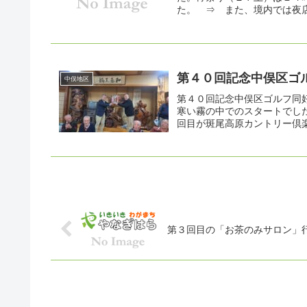
た。 ⇒ また、境内では夜店
第４０回記念中俣区ゴ
中俣地区
第４０回記念中俣区ゴルフ同
寒い霧の中でのスタートでし
回目が斑尾高原カントリー倶楽
第３回目の「お茶のみサロン」