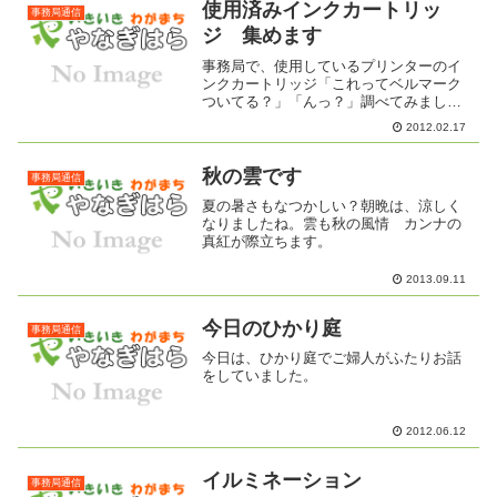
使用済みインクカートリッ
事務局通信
ジ 集めます
事務局で、使用しているプリンターのイ
ンクカートリッジ「これってベルマーク
ついてる？」「んっ？」調べてみまし
た。カートリッジを送るとベルマーク点
2012.02.17
数証明というのがもらえるとのこと。で
は、自治協議会で集めましょう！専用の
回収箱を取り寄せましょう！...
秋の雲です
事務局通信
夏の暑さもなつかしい？朝晩は、涼しく
なりましたね。雲も秋の風情 カンナの
真紅が際立ちます。
2013.09.11
今日のひかり庭
事務局通信
今日は、ひかり庭でご婦人がふたりお話
をしていました。
2012.06.12
イルミネーション
事務局通信