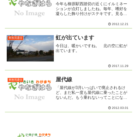
今年も柳原駅西踏切の近くにイルミネー
ションが点灯しましたね。毎年、嗜好を
凝らした飾り付けがステキです。見る者
の心も和みますよね。楽しませていただ
いています。ありがとうございます。個
2012.12.21
人的には、市民センターの敷地や周辺を
イルミネーションで飾って...
虹が出ています
事務局通信
今日は、暖かいですね。 北の空に虹が
出ています。
2017.11.29
屋代線
事務局通信
「屋代線が3月いっぱいで廃止されるけ
ど、まだ私一度も屋代線に乗ったことが
ないんだ。もう乗れないってことになる
と、乗ってみたいっていうか、乗ってお
きたいっていうか、乗らなきゃいけない
2012.03.01
んじゃないかって思うん
だ・・・・・・。」そんな話を事務局三
人...