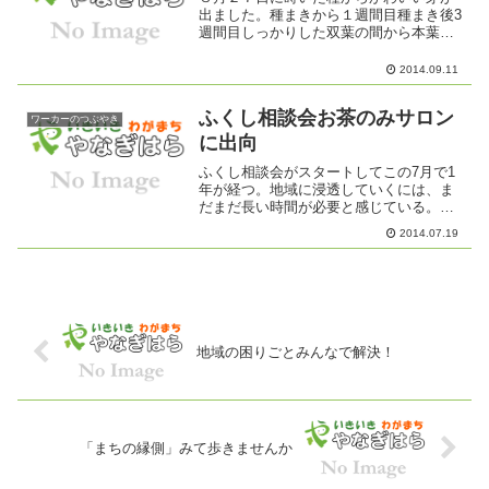
出ました。種まきから１週間目種まき後3
週間目しっかりした双葉の間から本葉が
顔を出し始めました。生命の神秘さを感
じます。
2014.09.11
ふくし相談会お茶のみサロン
ワーカーのつぶやき
に出向
ふくし相談会がスタートしてこの7月で1
年が経つ。地域に浸透していくには、ま
だまだ長い時間が必要と感じている。尤
も福祉に関する相談窓口は、ここに限ら
2014.07.19
ず地域の中にたくさんあることも確か。
より身近になった地域包括支援センター
や民生委員さん、またケ...
地域の困りごとみんなで解決！
「まちの縁側」みて歩きませんか