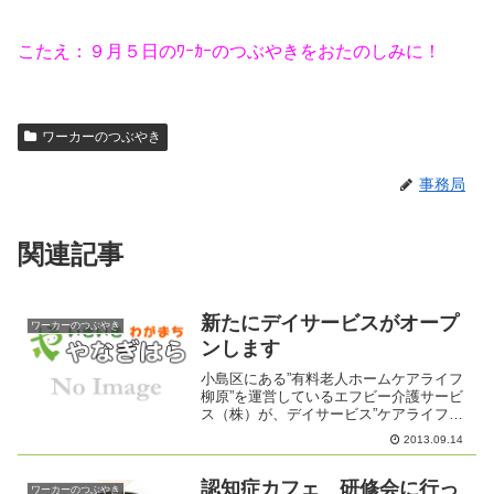
こたえ：９月５日のﾜｰｶｰのつぶやきをおたのしみに！
ワーカーのつぶやき
事務局
関連記事
新たにデイサービスがオープ
ワーカーのつぶやき
ンします
小島区にある”有料老人ホームケアライフ
柳原”を運営しているエフビー介護サービ
ス（株）が、デイサービス”ケアライフ柳
原第2”を開設します。９月２８日
2013.09.14
（土）、９月２９日（日）は内覧会があ
りますので、地域のみなさん、ぜひ見学
にお出かけください。新...
認知症カフェ 研修会に行っ
ワーカーのつぶやき