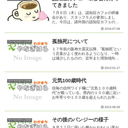
てきました
７月６日（木）は、認知症カフェの研修
会があり、スタッフ５人が参加しまし
た。今日は、諸外国の認知症カフェの取
り組みなどを学びました。講師は東北福
2016.07.08
祉大学総合福祉学部専任講師の矢吹知之
さんです。矢吹先生が、カフェ発祥の
地、オランダへ行って観て話し...
孤独死について
ワーカーのつぶやき
１７年前の阪神大震災以降、”孤独死”とい
う言葉がよく使われるようになり、一時
は減少したものの、近年また増加傾向に
あるといいます。特にアパートや集合住
宅に住む老人に多く、隣人にも気付かれ
2013.01.17
ないまま死を迎えるというのは、高齢化
社会の”孤独”を浮き...
元気100歳時代
ワーカーのつぶやき
信毎の信州ワイド欄に"元気１００歳時
代"が載っている。県内の１００歳に近い
お年寄りや１００歳を超えられたお年寄
りが登場する。健康長寿３カ条に連なる
言葉は３つ。その中に共通してある言葉
2013.09.29
は、「食べる」である。「よく食べる」
「何でも食べる」「たく...
その後のパンジーの様子
ワーカーのつぶやき
８月２７日に蒔いた種からかわいい芽が