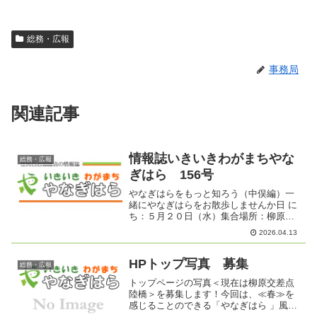
総務・広報
事務局
関連記事
情報誌いきいきわがまちやな
総務・広報
ぎはら 156号
やなぎはらをもっと知ろう（中俣編）一
緒にやなぎはらをお散歩しませんか日 に
ち：５月２０日（水）集合場所：柳原交
流センター前持 ち 物：水筒、タオルなど
2026.04.13
各自必要なもの１０時に出発します（雨
天中止・申込不要）☆１０時までにお集
まりください。☆...
HPトップ写真 募集
総務・広報
トップページの写真＜現在は柳原交差点
陸橋＞を募集します！今回は、≪春≫を
感じることのできる「やなぎはら 」風
景、日常の一こま など「いきいきわが