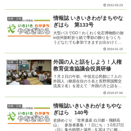
まちやなぎはら」は、見るだけのHPでは
2012.03.23
なく、参加するHPみなさんとともにつく
っていきたいと思って...
情報誌 いきいきわがまちやな
総務・広報
ぎはら 第133号
大型バスでGO！わくわく化石博物館の旅
in信州新町折り紙で季節の飾りをつくろ
うどなたでも参加できますお出かけくだ
さい【開催日】 ２月６日(火)【場
2024.01.15
所】 柳原総合市民センター 学習室
A【開催時間】１０：００～１２：００★
時間内でしたらいつ...
外国の人と話をしよう！人権
総務・広報
教育促進協議会役員研修
７月２日の午前、中俣北公民館に７人の
外国人（柳原在住の５名と長野県国際交
流員２名）を迎えて「外国の方と話をす
る」ということで役員研修を実施しまし
2016.07.04
た。出身国は、中国４名、台湾１名、ネ
パール１名、イギリス１名です。アイス
ブレイクのジェスチャージ...
情報誌いきいきわがまちやな
総務・広報
ぎはら 140号
史跡めぐり 「世界遺産 白川郷・飛騨高
山」 参加者募集！！日にち：１0月27日
（日）集合時間と場所：6:30までに柳原