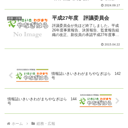
総合市民センター駐車場参加費：お一
2024.09.17
人 5,000円（昼食・施設入館料含みま
す）定 員：４４名 事前申込み（9/17
～10/...
平成27年度 評議委員会
総務・広報
評議委員会が先ほど終了しました。平成
26年度事業報告、決算報告、監査報告組
織の改正、新役員の承認平成27年度事業
計画、予算が承認されました。さあ、新
年度のスタートです！
2015.04.22
情報誌いきいきわがまちやなぎはら 142
号
情報誌いきいきわがまちやなぎはら 144
号
ホーム
総務・広報