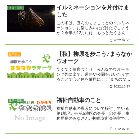
してくれます。疲れがとれたところで、
おいしいコーヒーとケーキ...
イルミネーションを片付けま
健康・福祉
した
この冬は、ほんのちょこっとのイルミネ
ーション、お楽しみいただけたでしょう
か？今年の12月には、もっとたくさん飾
ることができるといいなぁとみんなで話
2022.02.23
しています。みなさんもいっしょに飾り
付けをしませんか？2月19日午前 健康・
福祉部会のみんなで...
【秋】柳原を歩こう♪まちなか
お知らせ
ウオーク
てくてく健康づくり みんなでウオーキ
ング外に出て、道路や公園を歩いたりす
ることで心と体を健康に！！”まちのなか
ま”と四季折々の景色を眺めならゆる～く
2022.10.27
てくてく歩いてみましょう♪冬の飯縄山
天気の良い日は、絶景です開催日：11月2
日・11月16...
福祉自動車のこと
健康・福祉
福祉自動車の導入について検討している
第1地区から第5地区の会長、部会長、事
務局長のみなさんが柳原支所会議室で東
北3地区の役員と懇談しました。たくさん
の質問が出され、役員、コーディネータ
2012.07.19
ー、支所職員がお話ました。