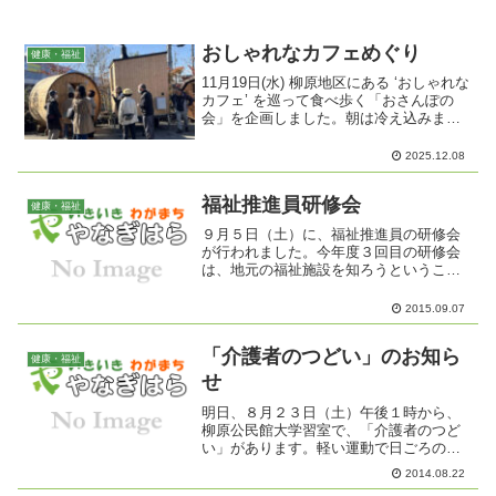
おしゃれなカフェめぐり
健康・福祉
11月19日(水) 柳原地区にある ‘おしゃれな
カフェ’ を巡って食べ歩く「おさんぽの
会」を企画しました。朝は冷え込みまし
たが、日中は歩くと汗ばむ陽気となり、
絶好のおさんぽ日和となりました。参加
2025.12.08
者は総勢 13名。柳原総合市民センターを
出発後...
福祉推進員研修会
健康・福祉
９月５日（土）に、福祉推進員の研修会
が行われました。今年度３回目の研修会
は、地元の福祉施設を知ろうということ
で、２班に分かれて見学をしました。ま
ず、エフビー介護サービス㈱が運営して
2015.09.07
いる「有料老人ホームケアライフ柳原」
とデイサービス「寄り合い...
「介護者のつどい」のお知ら
健康・福祉
せ
明日、８月２３日（土）午後１時から、
柳原公民館大学習室で、「介護者のつど
い」があります。軽い運動で日ごろの介
護の疲れを取り除きましょう。介護予防
2014.08.22
担当、作業療法士の中西則行さんが指導