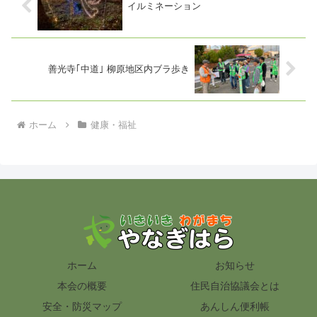
イルミネーション
善光寺｢中道｣ 柳原地区内ブラ歩き
ホーム
健康・福祉
ホーム
お知らせ
本会の概要
住民自治協議会とは
安全・防災マップ
あんしん便利帳