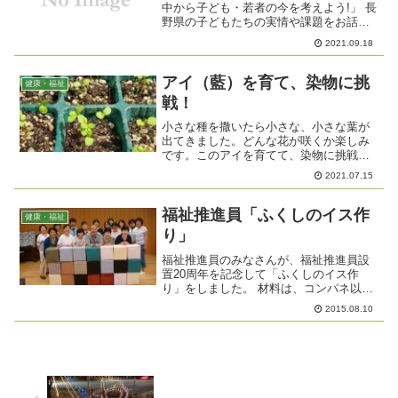
中から子ども・若者の今を考えよう!」 長
野県の子どもたちの実情や課題をお話し
ていただきます。日 時：１０月１６日
2021.09.18
（土）１３：３０～場 所：中俣北公民
館講 師：「長野の子ども白書」事務
局 小林啓子さん※ 各...
アイ（藍）を育て、染物に挑
健康・福祉
戦！
小さな種を撒いたら小さな、小さな葉が
出てきました。どんな花が咲くか楽しみ
です。このアイを育てて、染物に挑戦し
てみませんか？興味のある方連絡くださ
2021.07.15
い！この藍の種は、徳島県城西高校から
送っていただきました。ありがとうござ
います。
福祉推進員「ふくしのイス作
健康・福祉
り」
福祉推進員のみなさんが、福祉推進員設
置20周年を記念して「ふくしのイス作
り」をしました。 材料は、コンパネ以外
の毛布、布、箱はすべて地区の方々の寄
2015.08.10
付によるものです。 底を縫いあげるのに
とても苦労しましたが、出来上がりはプ
ロ級のすばらしいイス...