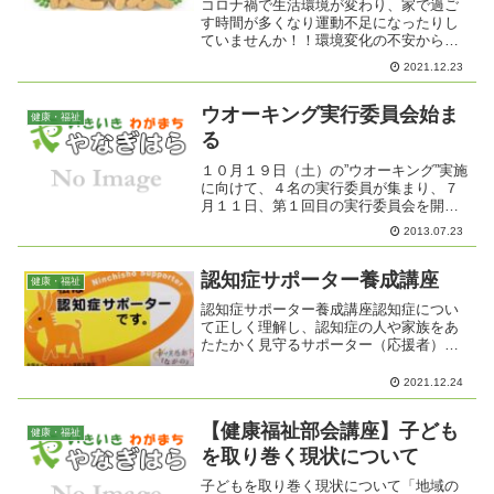
コロナ禍で生活環境が変わり、家で過ご
す時間が多くなり運動不足になったりし
ていませんか！！環境変化の不安から睡
眠不足になったりしていませんか？糖尿
2021.12.23
病についてのお話を伺い、後半は身体を
動かして糖尿病の予防について学びま
す。糖尿病の予防について ...
ウオーキング実行委員会始ま
健康・福祉
る
１０月１９日（土）の”ウオーキング”実施
に向けて、４名の実行委員が集まり、７
月１１日、第１回目の実行委員会を開催
しました。コースを決めり、コースの距
2013.07.23
離を測ったりと入念な話し合いをしまし
た。さて、コースはどこになるのでしょ
う。後日の発表をお楽...
認知症サポーター養成講座
健康・福祉
認知症サポーター養成講座認知症につい
て正しく理解し、認知症の人や家族をあ
たたかく見守るサポーター（応援者）を
養成する講座です。日 時：２月１９日
（土） １０：００～１１：３０場
2021.12.24
所：中俣北公民館（中俣神社となり）
定 員：３５名 ※申込みが...
【健康福祉部会講座】子ども
健康・福祉
を取り巻く現状について
子どもを取り巻く現状について「地域の