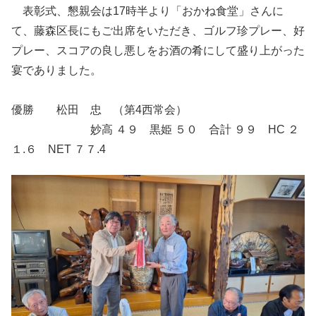
表彰式、懇親会は17時半より「おかね食堂」さんに
て、藤森区長にもご出席をいただき、ゴルフ珍プレー、好
プレー、スコアの良し悪しをお酒の肴にして盛り上がった
宴でありました。
優勝 松田 忠 （第4西常会）
妙高 ４９ 黒姫 ５０ 合計 ９９ HC ２
１.６ NET ７７.4