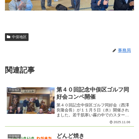
中俣地区
事務局
関連記事
第４０回記念中俣区ゴルフ同
中俣地区
好会コンペ開催
第４０回記念中俣区ゴルフ同好会（西澤
良隆会長）が１１月５日（水）開催され
ました。若干肌寒い霧の中でのスタート
でしたが過去最大の２７名の参加を頂き
2025.11.06
ました。２００６年８月に第１回目が斑
尾高原カントリー倶楽部で行われてから
早２０年、懇親会では創立...
どんど焼き
中俣地区