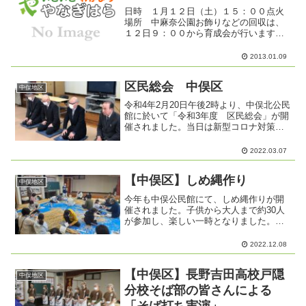
日時 １月１２日（土）１５：００点火
場所 中麻奈公園お飾りなどの回収は、
１２日９：００から育成会が行います玄
関先へ出して置いてください
2013.01.09
区民総会 中俣区
中俣地区
令和4年2月20日午後2時より、中俣北公民
館に於いて「令和3年度 区民総会」が開
催されました。当日は新型コロナ対策と
して、「検温・手指の消毒」「出席者の
名簿記入」「換気」などを徹底し、椅子
2022.03.07
の間隔を十分に取り行われました。同日
行われた代理区長...
【中俣区】しめ縄作り
中俣地区
今年も中俣公民館にて、しめ縄作りが開
催されました。子供から大人まで約30人
が参加し、楽しい一時となりました。皆
さんが真剣に、しめ縄作りに取り組みま
した。お子さんも夢中になり、ワラを編
2022.12.08
んでおります。作ったしめ縄は、それぞ
れで持ち帰りました。
【中俣区】長野吉田高校戸隠
中俣地区
分校そば部の皆さんによる
「そば打ち実演」