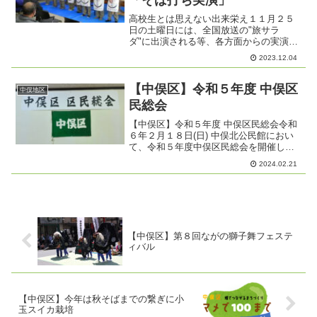
高校生とは思えない出来栄え１１月２５
日の土曜日には、全国放送の"旅サラ
ダ"に出演される等、各方面からの実演依
頼で忙しい、長野吉田高校戸隠分校そば
2023.12.04
部の皆さんによる、「そば打ち実演」が
１２月２日に中俣北公民館にて開催され
ました。３年生が引退して...
【中俣区】令和５年度 中俣区
中俣地区
民総会
【中俣区】令和５年度 中俣区民総会令和
６年２月１８日(日) 中俣北公民館におい
て、令和５年度中俣区民総会を開催しま
した。参加者は、区民総数９６７(世帯)
2024.02.21
中、出席者が４７名 、 委任状提出者が５
１４名と総会成立の 定足数（過半数以
上）を満たし...
【中俣区】第８回ながの獅子舞フェステ
ィバル
【中俣区】今年は秋そばまでの繋ぎに小
玉スイカ栽培