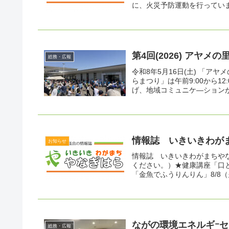
に、火災予防運動を行っていま
第4回(2026) アヤ
総務・広報
令和8年5月16日(土) 「
らまつり」は午前9:00から1
げ、地域コミュニケ―ションが
情報誌 いきいきわがま
お知らせ
情報誌 いきいきわがまちやな
ください。）★健康講座「口と
「金魚でふうりんりん」8/8（
ながの環境エネルギｰセ
総務・広報