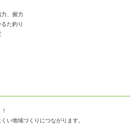
指力、握力
るた釣り
室
！！
にくい地域づくりにつながります。