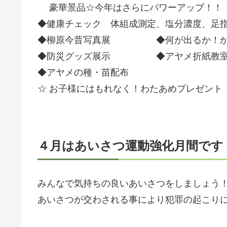
豪華景品☆今年はさらにパワーアップ！！
◆健康チェック 体組成測定、塩分濃度、足
◆柳原今昔写真展 ◆何が出るか！か
◆防災グッズ展示 ◆アヤメ折紙教
◆アヤメの種・苗配布
☆ お子様にはもれなく！わたあめプレゼント
４月はあいさつ運動強化月間です
みんなで気持ちの良いあいさつをしましょう
あいさつが交わされる事により犯罪の起こり