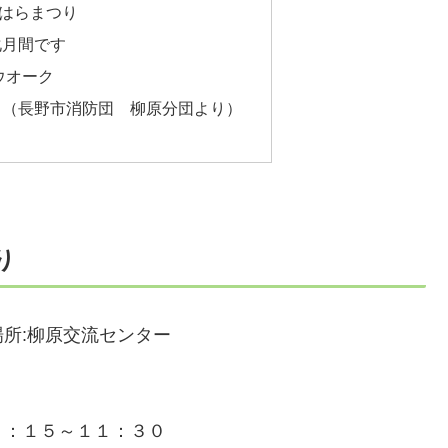
ぎはらまつり
化月間です
ウオーク
 （長野市消防団 柳原分団より）
り
所:柳原交流センター
９：１５～１１：３０