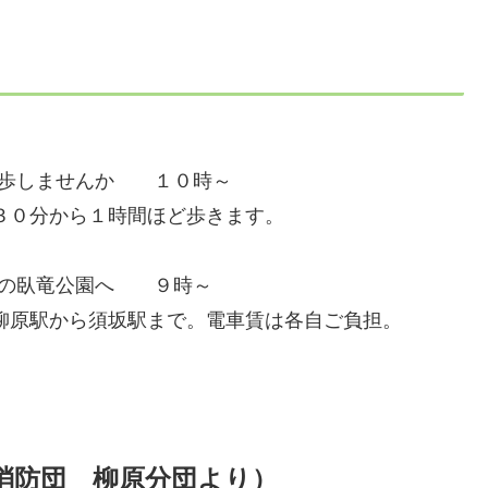
。
散歩しませんか １０時～
３０分から１時間ほど歩きます。
て春の臥竜公園へ ９時～
柳原駅から須坂駅まで。電車賃は各自ご負担。
消防団 柳原分団より）