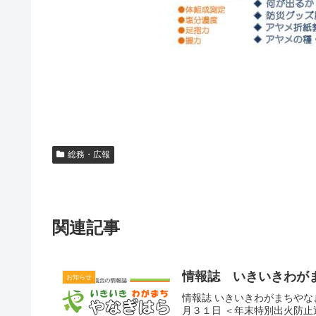
総務・広報
関連記事
情報誌 いきいきわが
お知らせ
情報誌 いきいきわがまちやな
月３１日 ＜年末特別出火防