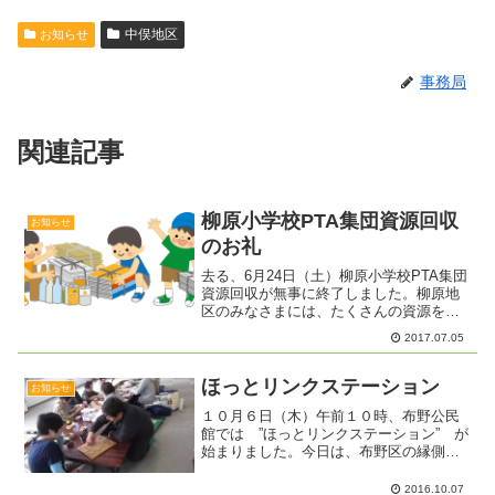
中俣地区
お知らせ
事務局
関連記事
柳原小学校PTA集団資源回収
お知らせ
のお礼
去る、6月24日（土）柳原小学校PTA集団
資源回収が無事に終了しました。柳原地
区のみなさまには、たくさんの資源を提
供していただき、ありがとうございまし
2017.07.05
た。当日は、朝方まで開催が心配されま
したが、多くの新聞・雑誌・段ボール・
ビン・アルミ缶・牛...
ほっとリンクステーション
お知らせ
１０月６日（木）午前１０時、布野公民
館では ”ほっとリンクステーション” が
始まりました。今日は、布野区の縁側サ
ロン「ふのちゃんち」も同時開催です。
折り紙をやったり、ねこクリップを作っ
2016.10.07