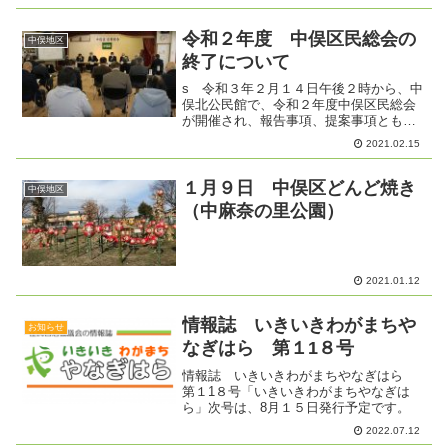
たり、将棋、オセロと、参加者はそれぞ
れ自分がやりたいこと...
令和２年度 中俣区民総会の
中俣地区
終了について
s 令和３年２月１４日午後２時から、中
俣北公民館で、令和２年度中俣区民総会
が開催され、報告事項、提案事項とも賛
成多数で原案どおり承認されました。
2021.02.15
また、同日行われた代理区長選挙では、
第１０南常会の塩島昭吉（しおじまあき
よし）さんが、令和３年...
１月９日 中俣区どんど焼き
中俣地区
（中麻奈の里公園）
2021.01.12
情報誌 いきいきわがまちや
お知らせ
なぎはら 第１1８号
情報誌 いきいきわがまちやなぎはら
第１1８号「いきいきわがまちやなぎは
ら」次号は、8月１５日発行予定です。
2022.07.12