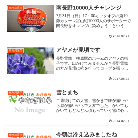
南長野10000人チャレンジ
事務局通信
7月31日（日）17：00キックオフの第19
節カターレ富山戦10000人のサポーターで
南長野をオレンジに染めよう！というこ
とで・・・・・柳原からは、大型バス1台
を満員にして出発したいと思います。昨
2016.07.21
年は、30人の最少催行に足りない時も無
理やり...
アヤメが見頃です
事務局通信
長野電鉄 柳原駅のホームのアヤメの様
子です。出かけてみませんか？長野電鉄
の方が花壇に杭を打ってロープを張って
くださいました。
2017.05.22
雪とまち
事務局通信
二週続けての大雪、雪かきで腰が痛いや
ら肩が痛いやらで大変でした。かいても
かいてもどんどん積もっていく雪に心も
折れそうになりながら何度も雪かきし
た。昨日、今回の大雪で見えてきたいく
2014.02.21
つかの興味深い話が聞けた。ひとつは、
いわゆる弱者と言われる人た...
今朝は冷え込みましたね
事務局通信