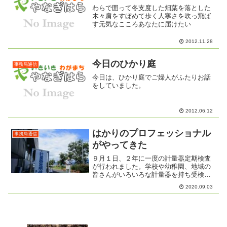
わらで囲って冬支度した畑葉を落とした
木々肩をすぼめて歩く人寒さを吹っ飛ば
す元気なこころあなたに届けたい
2012.11.28
今日のひかり庭
事務局通信
今日は、ひかり庭でご婦人がふたりお話
をしていました。
2012.06.12
はかりのプロフェッショナル
事務局通信
がやってきた
９月１日、２年に一度の計量器定期検査
が行われました。学校や幼稚園、地域の
皆さんがいろいろな計量器を持ち受検さ
れていました。 北海道と
2020.09.03
沖縄では、調整が異なるなど「はかり」
について興味深いお話も聞くこ...