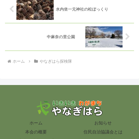
水内坐一元神社の松ぼっくり
中麻奈の里公園
ホーム
やなぎはら探検隊
ホーム
お知らせ
本会の概要
住民自治協議会とは