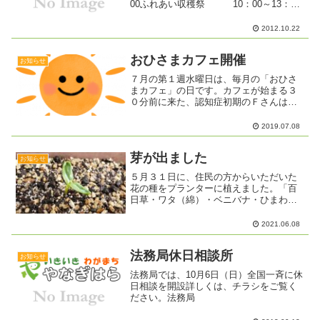
00ふれあい収穫祭 10：00～13：00
地域の方が心を込めて作った 野菜や果物
を販売します福祉法人の手作りパンの販
2012.10.22
売やそばの販売もあります 「夢ファー
ム...
おひさまカフェ開催
お知らせ
７月の第１週水曜日は、毎月の「おひさ
まカフェ」の日です。カフェが始まる３
０分前に来た、認知症初期のＦさんは、
毎日散歩をしているそうです。この日
は、散歩を終えて家に帰ると、ご主人が
2019.07.08
「カフェに間に合うか？」と聞いてく
れ、ついでに車で送ってきてく...
芽が出ました
お知らせ
５月３１日に、住民の方からいただいた
花の種をプランターに植えました。「百
日草・ワタ（綿）・ベニバナ・ひまわ
り・なぞ？の種」の５種類です。6月７
日、ワタ（綿）・ベニバナ・ひまわりの
2021.06.08
芽がでました。無事に育ってくれたら、
ワタやベニバナを使ってワー...
法務局休日相談所
お知らせ
法務局では、10月6日（日）全国一斉に休
日相談を開設詳しくは、チラシをご覧く
ださい。法務局