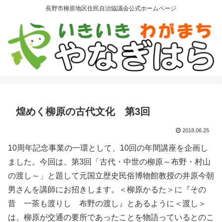
長野市柳原地区住民自治協議会公式ホームページ
煌めく柳原の古代文化 第3回
2018.06.25
10周年記念事業の一環として、10回の年間講座を企画し
ました。今回は、第3回「古代・中世の柳原～布野・村山
の渡し～」と題して元国立歴史民俗博物館教授の井原今朝
男さんを講師にお招きします。＜柳原かるた＞に『その
昔 一茶も渡りし 布野の渡し』とあるように＜渡し＞
は、柳原が交通の要所であったことを物語っているとのこ