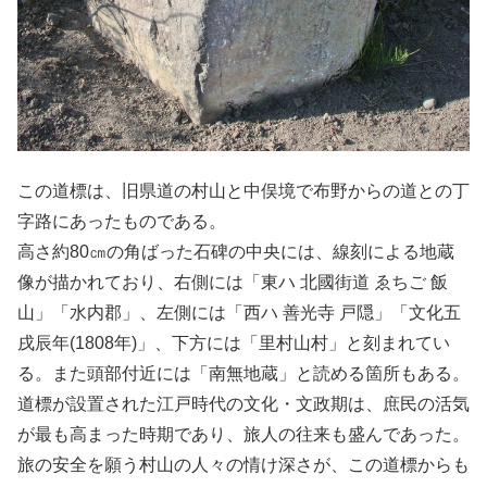
この道標は、旧県道の村山と中俣境で布野からの道との丁
字路にあったものである。
高さ約80㎝の角ばった石碑の中央には、線刻による地蔵
像が描かれており、右側には「東ハ 北國街道 ゑちご 飯
山」「水内郡」、左側には「西ハ 善光寺 戸隠」「文化五
戌辰年(1808年)」、下方には「里村山村」と刻まれてい
る。また頭部付近には「南無地蔵」と読める箇所もある。
道標が設置された江戸時代の文化・文政期は、庶民の活気
が最も高まった時期であり、旅人の往来も盛んであった。
旅の安全を願う村山の人々の情け深さが、この道標からも