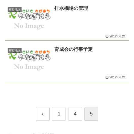
排水機場の管理
布野地区
2012.06.21
育成会の行事予定
布野地区
2012.06.21
前
1
4
5
へ