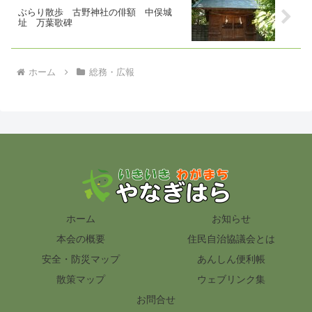
ぶらり散歩 古野神社の俳額 中俣城
址 万葉歌碑
ホーム
総務・広報
ホーム
お知らせ
本会の概要
住民自治協議会とは
安全・防災マップ
あんしん便利帳
散策マップ
ウェブリンク集
お問合せ