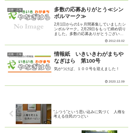
の場合は、A4サイズ縦長◇ PC デジタ
ルデータの場合は、G...
多数の応募ありがとう≪シン
総務・広報
ボルマーク≫
2月1日からの1ヶ月間募集していましたシ
ンボルマーク。2月29日をもって締め切り
ました。多数の応募ありがとうございま
した。3月16日に選考委員会を開催し、最
2012.03.02
優秀作品１点と優秀作品２点を決定しま
す。どんなシンボルマークになるのでし
ょうか？今し...
情報紙 いきいきわがまちや
総務・広報
なぎはら 第100号
気がつけば、１００号を迎えました！
2020.12.09
“ふつう”という思い込みに気づく 人権を
考える住民のつどい