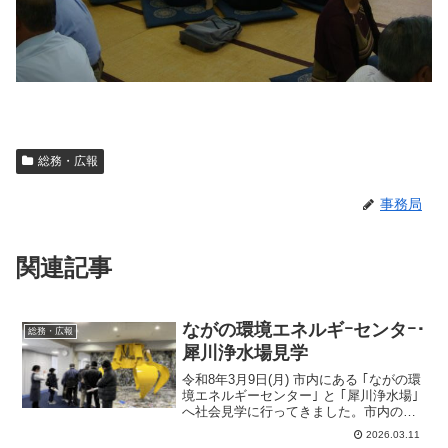
総務・広報
事務局
関連記事
ながの環境エネルギｰセンタｰ･
総務・広報
犀川浄水場見学
令和8年3月9日(月) 市内にある ｢ながの環
境エネルギーセンター｣ と ｢犀川浄水場｣
へ社会見学に行ってきました。市内の小
学校では当たり前のようにある両施設の
2026.03.11
社会見学ですが大人で行ったことのある