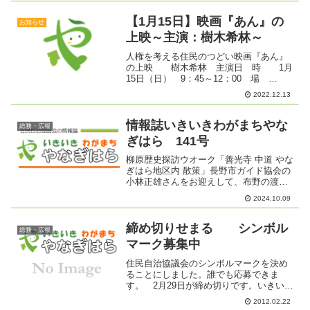
人は少ないと思い企画しました。総勢17
名の...
【1月15日】映画『あん』の
お知らせ
上映～主演：樹木希林～
人権を考える住民のつどい映画『あん』
の上映 樹木希林 主演日 時 1月
15日（日） 9：45～12：00 場
所 東部文化ホール入場料 無 料
2022.12.13
【ストーリー】 公式ホームページより
縁あってどら焼き屋「どら春」の雇われ
店長として単調な日...
情報誌いきいきわがまちやな
総務・広報
ぎはら 141号
柳原歴史探訪ウオーク「善光寺 中道 やな
ぎはら地区内 散策」長野市ガイド協会の
小林正雄さんをお迎えして、布野の渡し
付近から柳原地区内の中道の痕跡をたど
2024.10.09
ります。2時間程度の『善光寺 中道』散
歩になります。日 時：10月26日
（土）13時30...
締め切りせまる シンボル
総務・広報
マーク募集中
住民自治協議会のシンボルマークを決め
ることにしました。誰でも応募できま
す。 2月29日が締め切りです。いきい
き わがまち 『やなぎはら』 をイメ
2012.02.22
ージできる親しみやすいもの◇ 手書き