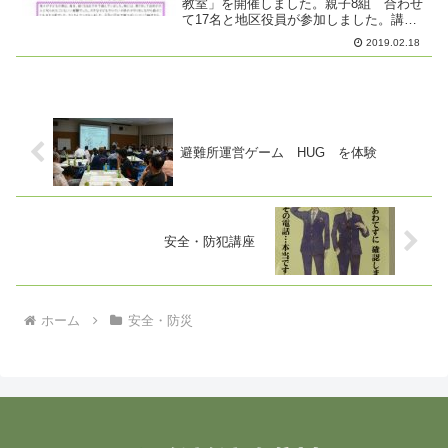
教室」を開催しました。親子8組 合わせ
て17名と地区役員が参加しました。講師
は、<うさぎママのパトロール教室>の武
2019.02.18
田信彦さん子どもたちも元気に体を動か
したり声を出したりとても楽しく勉強す
ることが...
避難所運営ゲーム HUG を体験
安全・防犯講座
ホーム
安全・防災