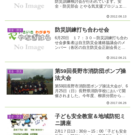
防災訓練検討会が行われています。安
全・防災部会 とやる気支援プロジュエク
トチームを中心に検討した新しい訓練に
ついての説明をしています。毎回のこと
2012.06.13
ですが、安全・防災部会の会議はとても
真剣です。
防災訓練打ち合わせ会
安全・防災
6月20日 １７：３０～防災訓練打ち合わ
せ会参集者は自主防災会連絡協議会のメ
ンバー（各区の自主防災会正副会長と防
災指導員）住民自治協議会正副会長安全
防災部会員支所に加え 参与の消防柳原
2012.06.21
分署長東北交番所長 にも参加いただきま
した。今年は、災害...
第59回長野市消防団ポンプ操
安全・防災
法大会
第59回長野市消防団ポンプ操法大会が、6
月25日（日）長野県消防学校において開
催されました。今年度、柳原分団からも
精鋭が出場しました。結果は、以下のと
2017.06.26
おりです。第6位 優秀賞 （出場13チー
ム ）7月9日に行なわれる、長野消防協会
ポンプ操法...
子ども安全教室＆地域防犯ミ
安全・防災
ニ講座
2月1７日13：30分～15：00「子ども安全