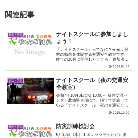
関連記事
ナイトスクールに参加しまし
安全・防災
ょう！
「ナイトスクール」ってなに？夜光反射
材の効果を体験する交通安全教室です。
昨年の10月に開催したところ、参加者か
らとてもいい体験ができたとの声が多数
2014.04.04
でした。夜間の車のライトと歩行者の見
え方など実際に体験できるいい機会で
す。自動車を運転する人も...
ナイトスクール（夜の交通安
安全・防災
全教室）
令和7年10月8日(水) 18:00～ 柳原交流セ
ンター北側駐車場にて、隔年で実施して
いる「ナイトスクール（夜の交通安全教
室）」を開催しました。（公益財団法人
2025.10.09
交通事故総合分析センターによると）夜
間に発生する交通死亡事故のうち約70%
が道路横...
防災訓練検討会
安全・防災
6月13日（水）１８：００開会ただいま