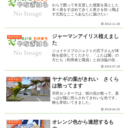
わらで囲って冬支度した畑葉を落とした
木々肩をすぼめて歩く人寒さを吹っ飛ば
す元気なこころあなたに届けたい
2012.11.28
ジャーマンアイリス植えまし
事務局通信
た
ジョイナスプロジェクトの宮下さんが球
根を提供してくださり、「ふたば園」の
方たち（利用者と職員）と自治協の役員
がいっしょに植え付け作業を行いまし
2014.07.18
た。今後、球根が増えていくにつれ人と
人が繋がっていく、そんな活動に広げて
いきたいと思います。障がい...
ヤナギの葉がきれい さくら
事務局通信
は散ってます
市民センターでは、桜の花が散って、葉
っぱが陽に照らされてきれいな色です。
柳も芽吹いてきました。
2019.04.22
オレンジ色から連想するも
事務局通信