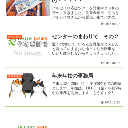
の・・・・・
パルセイロ応援ツアーを計画中と８月の
初めに書きました。先週金曜日、やっと
パルセイロさんから電話が来てバスの調
整がつきませんとのこと。そこで、あき
2015.09.07
らめてしまわない。次の手に出ました。
バスを手配してみよう！１０月１８日何
とかバスを出せそうです。...
センターのまわりで その２
事務局通信
近くの畑では、いろんな野菜がどんどん
と育っています少しゆっくり自転車をこ
いだり散歩しながらきょろきょろしたり
立ち止まったりしてみませんか？なんか
いいものが見つかるかも
2012.06.07
年末年始の事務局
事務局通信
年末は12月26日（月）午後2時までの開室
とします。年始は、1月6日（金）午前9時
から業務を開始します。もうすぐクリス
マスです。そして、お正月が来ます。み
なさんにとって今年はどんな一年だった
2022.12.22
でしょうか？うれしいこと悲しいこと色
んな事がありま...