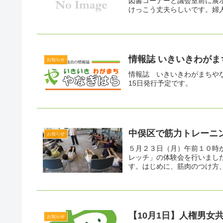
図書コーナーと議会室前に展
けっこう丈夫らしいです。婦人
情報誌 いきいきわがま
お知らせ
情報誌 いきいきわがまちやな
15日発行予定です。
中俣区で筋力トレーニ
お知らせ
５月２３日（月）午前１０時
レッチ」の体験会を行いまし
す。はじめに、筋肉のつけ方、
【10月1日】人権男女
お知らせ