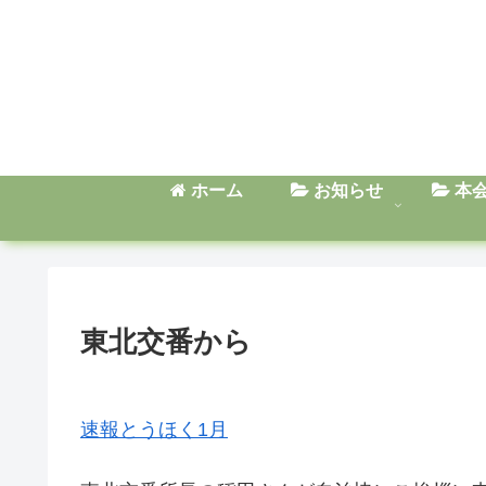
ホーム
お知らせ
本
東北交番から
速報とうほく1月