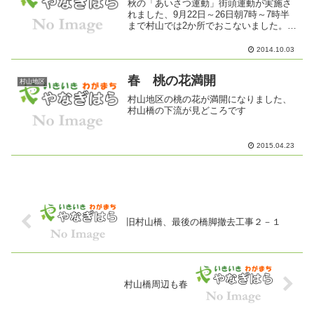
秋の「あいさつ運動」街頭運動が実施さ
れました、9月22日～26日朝7時～7時半
まで村山では2か所でおこないました。子
供さんが少なくちょっとさみしかな。子
供も、大人も元気にあいさつお願いしま
2014.10.03
す。
春 桃の花満開
村山地区
村山地区の桃の花が満開になりました、
村山橋の下流が見どころです
2015.04.23
旧村山橋、最後の橋脚撤去工事２－１
村山橋周辺も春