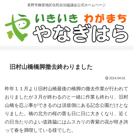
長野市柳原地区住民自治協議会公式ホームページ
旧村山橋橋脚撤去終わりました
2014.04.01
昨年１１月より旧村山橋最後の橋脚の撤去作業が行われて
おりましたが３月が終わるのと一緒に作業も終わり、旧村
山橋を忍ぶ事ができるのは須坂側にある記念公園だけとな
りました。橋の北方の桜の蕾も日に日に大きくなり、近く
の日当たりのよい道路脇にはムスカリの青紫の花が咲き誇
って春を満喫している様でした。