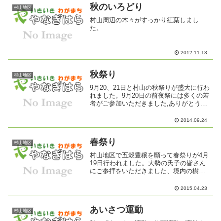
秋のいろどり
村山地区
村山周辺の木々がすっかり紅葉しまし
た。
2012.11.13
秋祭り
村山地区
9月20、21日と村山の秋祭りが盛大に行わ
れました。9月20日の前夜祭には多くの若
者がご参加いただきました,ありがとうご
ざいました。
2014.09.24
春祭り
村山地区
村山地区で五穀豊穣を願って春祭りが4月
19日行われました。大勢の氏子の皆さん
にご参拝をいただきました、境内の樹木
の伐採を行うためお祓いも合わせて行わ
れました。
2015.04.23
あいさつ運動
村山地区