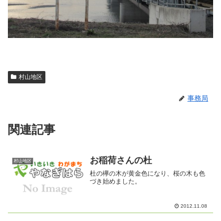
村山地区
事務局
関連記事
お稲荷さんの杜
村山地区
杜の欅の木が黄金色になり、桜の木も色
づき始めました。
2012.11.08