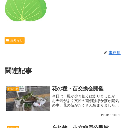
お知らせ
事務局
関連記事
花の種・苗交換会開催
お知らせ
今日は、風が少々強くはありましたが、
お天気がよく支所の南側はぽかぽか陽気
の中、花の苗がたくさん集まりました。
めずらしい苗もあり、持ち寄った人たち
が、早速情報交換をしていました。春と
2016.10.31
秋の交換会、次回は来年の５月中旬を予
定しています。
忘れ物 市立柳原公民館