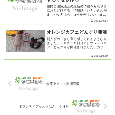
住民自治協議会の最新の情報をみなさま
におとどけする 情報紙『いきいきわが
まちやなぎはら』 2号を発行いたしまし
た。近日中にお手元に届きます。ＨＰで
2012.06.14
も見ることができます。ご意見やご感想
をお待ちしています。
オレンジカフェどんぐり開催
お知らせ
朝夕がめっきり寒く感じられるようなり
ました。１０月１８日（木）オレンジカ
フェどんぐりが開催されました。カフェ
が始まる頃はおひさまが出て暖かくな
り、久しぶりにたくさんの人が集いまし
2018.10.19
た。Ｏさんが、菊の花を持って来てくれ
たので、早速花瓶に生けまし...
柳原小ＰＴＡ資源回収
ボランティアかわらばん ６月号