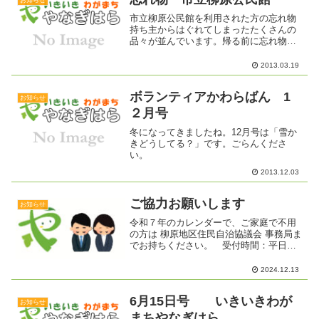
お知らせ
市立柳原公民館を利用された方の忘れ物
持ち主からはぐれてしまったたくさんの
品々が並んでいます。帰る前に忘れ物が
ないか今一度確かめましょう！もし、何
か忘れてしまった方は、玄関ホールに一
2013.03.19
時保管してあります。市立公民館では、
一定の期間を過ぎると処分...
ボランティアかわらばん 1
お知らせ
２月号
冬になってきましたね。12月号は「雪か
きどうしてる？」です。ごらんくださ
い。
2013.12.03
ご協力お願いします
お知らせ
令和７年のカレンダーで、ご家庭で不用
の方は 柳原地区住民自治協議会 事務局ま
でお持ちください。 受付時間：平日
9:00～14:00 ★ 令和6年12月27日(金)～令
和7年1月5(日）はお休みです。
2024.12.13
6月15日号 いきいきわが
お知らせ
まちやなぎはら