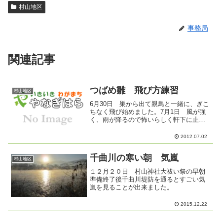
村山地区
事務局
関連記事
つばめ雛 飛び方練習
村山地区
6月30日 巣から出て親鳥と一緒に、ぎこ
ちなく飛び始めました。7月1日 風が強
く、雨が降るので怖いらしく軒下に止ま
り、餌をもらっていまし
た。 もうすぐ、旅立つのか
2012.07.02
な？
千曲川の寒い朝 気嵐
村山地区
１２月２０日 村山神社大祓い祭の早朝
準備終了後千曲川堤防を通るとすごい気
嵐を見ることが出来ました。
2015.12.22