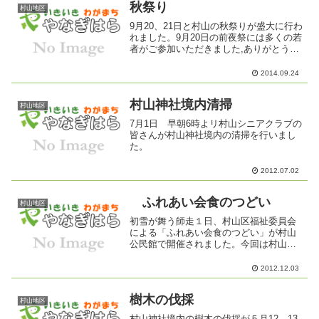
秋祭り
村山地区
9月20、21日と村山の秋祭りが盛大に行わ
れました。9月20日の前夜祭には多くの若
者がご参加いただきました,ありがとうご
ざいました。
2014.09.24
村山神社境内清掃
村山地区
7月1日 早朝6時よリ村山シニアクラブの
皆さんが村山神社境内の清掃を行いまし
た。
2012.07.02
ふれあい会食のつどい
村山地区
初雪が舞う師走１日、村山区福祉委員会
による「ふれあい会食のつどい」が村山
公民館で開催されました。今回は村山育
成会の協力を頂き子供たちの参加、また
自治協広報部会に寄せられた村山地区の
2012.12.03
昔の写真をお借りして展示されました。
開会の前から子供たちと出...
樹木の伐採
村山地区
村山神社境内の樹木の伐採が５月12、13