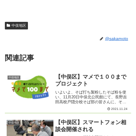
中俣地区
@sakamoto
関連記事
【中俣区】マメで１００まで
中俣地区
プロジェクト
いよいよ、そば打ち製粉したそば粉を使
い、11月20日中俣北公民館にて、長野吉
田高校戸隠分校そば部の皆さんに、そば
打ちを実演して頂きました。実演の傍ら
2021.11.24
で顧問の先生には、工程に合せた説明と
見学者からの質問にも答えて頂きまし
た。全員が椅子から立上...
【中俣区】スマートフォン相
中俣地区
談会開催される