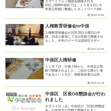
スマートフォン相談会開催される
DSC_0099中俣区では、１０月３日に今
年度公民館に整備したネットワーク(WiFi)
環境を活用して、「スマフォよろず相談
2023.10.04
会」を実施しました。他で開催されるス
マフォ教室とは違い、個人毎に携帯の操
作やアプリの利用...
人権教育研修会in中俣
中俣地区
人権教育研修会が10月28日土曜日の午
後、31名が参加して北公民館で開催され
ました。今年のテーマは認知症サポータ
ー講座。市中部包括支援センターの宮沢
真理子保健師から認知症の基礎知識や認
2017.11.02
知症患者との接し方についての講演があ
りました。大切なこと...
中俣区人権研修
中俣地区
１１月７日 午後２時から 中俣北公民
館で開催されました。ご自分も障がい者
であるという方が、体験発表者の山岸さ
んに「お子さんの障害をどう受け入れた
か？」と質問。山岸さんが出産直後の医
2015.11.24
師とのやり取りや、その後の子育て中の
事件や現在の暮らしなど、...
中俣区 区長OB懇談会が行わ
中俣地区
れました
６月２４日（火）中俣区の「区長OB懇談
会」が中俣北公民館で開催されまし