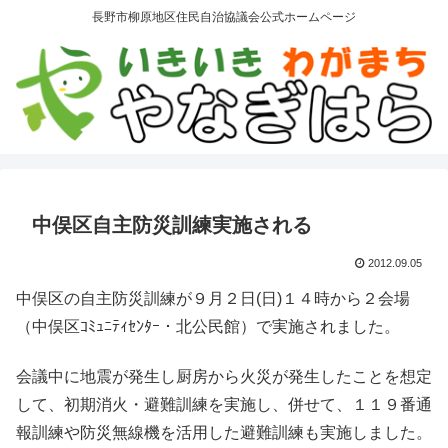
長野市柳原地区住民自治協議会公式ホームページ
中俣区自主防災訓練実施される
2012.09.05
中俣区の自主防災訓練が９月２日(日)１４時から２会場
（中俣区ｺﾐｭﾆﾃｨｾﾝﾀｰ・北公民館）で実施されました。
会議中に地震が発生し厨房から火災が発生したことを想定
して、初期消火・避難訓練を実施し、併せて、１１９番通
報訓練や防災無線機を活用した避難訓練も実施しました。