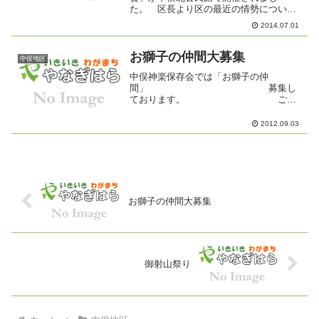
た。 区長より区の最近の情勢について
の説明があり、区政全般にわたり意見交
2014.07.01
換が活発に行われました。歴代区長の皆
様からは貴重なご意見を賜り有難うござ
いました。
お獅子の仲間大募集
中俣地区
中俣神楽保存会では「お獅子の仲
間」 募集し
ております。 ご希
望の方は、毎月第１と第３土曜日の １
９時３０分から中俣北公民館で練習して
2012.09.03
おりますのでお出かけ下さい。 また９
月９日から２１日までは毎日お祭...
お獅子の仲間大募集
御射山祭り