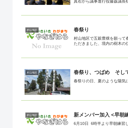
真右から議事進行役藤森議長様
春祭り
村山地区
村山地区で五穀豊穣を願って
ただきました、境内の樹木の
春祭り、つばめ そし
村山地区
春祭りの日、夏のような陽気
新メンバー加入 
村山地区
6月10日 