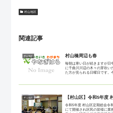
村山地区
関連記事
村山橋周辺も春
村山地区
毎朝は寒い日が続きますが日
に千曲川川辺の木々の芽吹い
た方が見られる日曜日です。今
【村山区】令和5年度 
村山地区
令和5年度 村山区定期総会令
にて開催され区民の皆様に業