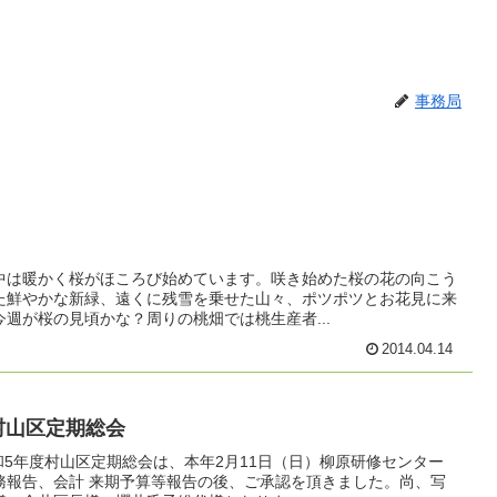
事務局
中は暖かく桜がほころび始めています。咲き始めた桜の花の向こう
た鮮やかな新緑、遠くに残雪を乗せた山々、ポツポツとお花見に来
週が桜の見頃かな？周りの桃畑では桃生産者...
2014.04.14
村山区定期総会
和5年度村山区定期総会は、本年2月11日（日）柳原研修センター
務報告、会計 来期予算等報告の後、ご承認を頂きました。尚、写