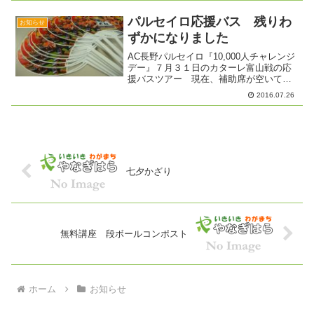
きています。もう大丈夫！と太鼓判が押
されました。 体操の後は...
パルセイロ応援バス 残りわ
お知らせ
ずかになりました
AC長野パルセイロ『10,000人チャレンジ
デー』７月３１日のカターレ富山戦の応
援バスツアー 現在、補助席が空いてい
ます。おかげさまで予約申し込みをたく
2016.07.26
さんいただきました。長電バスさんに、
座席数の多いバスへの変更ができるか聞
いています。いつ...
七夕かざり
無料講座 段ボールコンポスト
ホーム
お知らせ