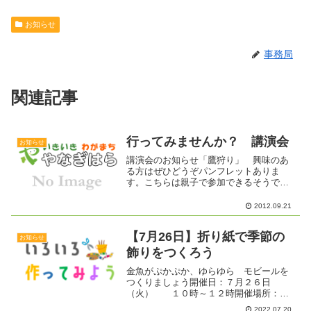
お知らせ
事務局
関連記事
行ってみませんか？ 講演会
お知らせ
講演会のお知らせ「鷹狩り」 興味のあ
る方はぜひどうぞパンフレットありま
す。こちらは親子で参加できるそうです
よ。
2012.09.21
【7月26日】折り紙で季節の
お知らせ
飾りをつくろう
金魚がぷかぷか、ゆらゆら モビールを
つくりましょう開催日：７月２６日
（火） １０時～１２時開催場所：柳
原交流センター 和室にて★時間内なら
2022.07.20