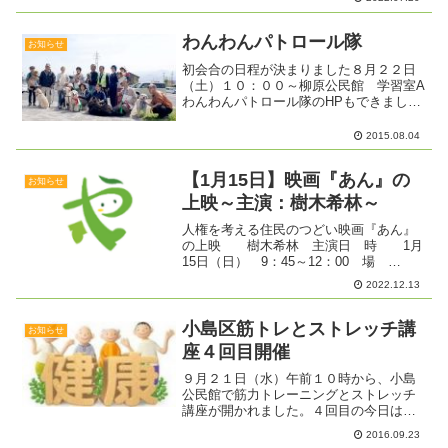
いつでも入室OKです。★どなたでも参加
できます。お気軽にお出かけください。
わんわんパトロール隊
お知らせ
初会合の日程が決まりました８月２２日
（土）１０：００～柳原公民館 学習室A
わんわんパトロール隊のHPもできまし
た！
2015.08.04
【1月15日】映画『あん』の
お知らせ
上映～主演：樹木希林～
人権を考える住民のつどい映画『あん』
の上映 樹木希林 主演日 時 1月
15日（日） 9：45～12：00 場
所 東部文化ホール入場料 無 料
2022.12.13
【ストーリー】 公式ホームページより
縁あってどら焼き屋「どら春」の雇われ
店長として単調な日...
小島区筋トレとストレッチ講
お知らせ
座４回目開催
９月２１日（水）午前１０時から、小島
公民館で筋力トレーニングとストレッチ
講座が開かれました。４回目の今日は、
ひとりずつ掛け声をかけながら体操をや
2016.09.23
ってみました。講師さんからは、よくで