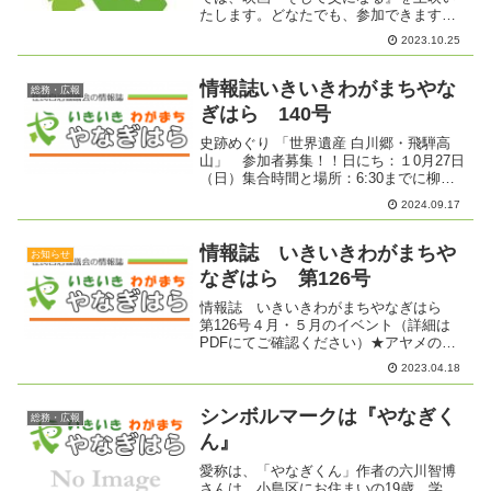
たします。どなたでも、参加できます。
日 時：令和５年11月12日（日） 午
2023.10.25
前9時00分～（開場：午前8時45分） 場
所：交流センター大学習室内 容：
映画『そ...
情報誌いきいきわがまちやな
総務・広報
ぎはら 140号
史跡めぐり 「世界遺産 白川郷・飛騨高
山」 参加者募集！！日にち：１0月27日
（日）集合時間と場所：6:30までに柳原
総合市民センター駐車場参加費：お一
2024.09.17
人 5,000円（昼食・施設入館料含みま
す）定 員：４４名 事前申込み（9/17
～10/...
情報誌 いきいきわがまちや
お知らせ
なぎはら 第126号
情報誌 いきいきわがまちやなぎはら
第126号４月・５月のイベント（詳細は
PDFにてご確認ください）★アヤメの
里 やなぎはらまつり 5/13（土）★健
2023.04.18
康づくりウオーク 4/26（水）・
5/10（水）・5/24（水）★春の善光寺
へ ウオーク ...
シンボルマークは『やなぎく
総務・広報
ん』
愛称は、「やなぎくん」作者の六川智博
さんは、小島区にお住まいの19歳、学