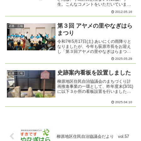
生。こんなコメントをいただいていま
す。「ひらがなの『や』をデザインして
2012.05.16
います。長ぐつをはいて、元気に歩きだ
す そんなイメージで作りました。柳原
の自然を、みどり色で表現し...
第３回 アヤメの里やなぎはら
総務・広報
まつり
令和7年5月17日(土) あいにくの雨降りと
なりましたが、今年も荻原市長をお迎え
し「第３回アヤメの里やなぎはらまつ
り」を開催しました。雨天にもかかわら
2025.05.29
ず大勢の方が来場され参加人数は一般参
加者 290名、スタッフ 123名で合計413名
の参加...
史跡案内看板を設置しました
総務・広報
柳原地区住民自治協議会のまちづくり計
画推進事業の一環として、昨年度末(3/31)
に以下３か所の看板設置を行いました。
① 小島公会堂 にある｢十王像と地蔵菩薩
像｣② 国道18号線沿い(太田屋 東側)にあ
2025.04.10
る橋名石｢しろばし｣と上水内郡柳原村の
｢...
柳原地区住民自治協議会だより vol.57