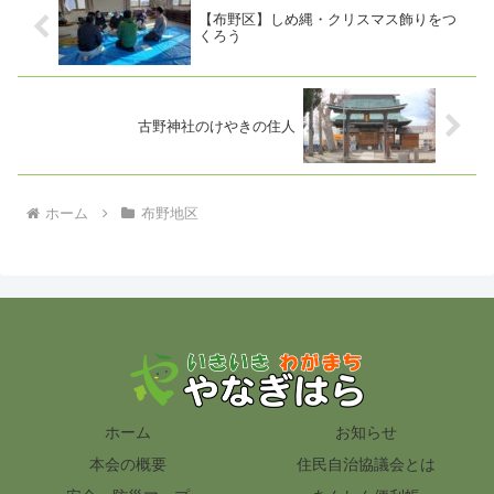
【布野区】しめ縄・クリスマス飾りをつ
くろう
古野神社のけやきの住人
ホーム
布野地区
ホーム
お知らせ
本会の概要
住民自治協議会とは