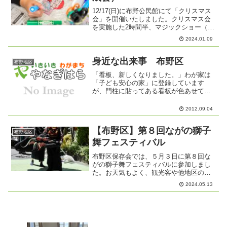
12/17(日)に布野公民館にて「クリスマス
会」を開催いたしました。クリスマス会
を実施した2時間半、マジックショー（マ
ジシャン：やぎさん）、工作 びっくりコ
2024.01.09
ップ作成（長野市成人指導者の会）、バ
ンド演奏（演奏者：モンチャーズ）の3部
構成で行い...
身近な出来事 布野区
布野地区
「看板、新しくなりました。」わが家は
「子ども安心の家」に登録しています
が、門柱に貼ってある看板が色あせて、
文字も見えない程度に劣化していたので
すが、先日、柳原小学校から連絡があ
2012.09.04
り、これ幸いとお願いしたところ、新し
い綺麗な看板を頂きました。早...
【布野区】第８回ながの獅子
布野地区
舞フェスティバル
布野区保存会では、５月３日に第８回な
がの獅子舞フェスティバルに参加しまし
た。お天気もよく、観光客や他地区の保
存会の皆さんと交流したり楽しい時間を
2024.05.13
過ごせました。地域の皆さまも応援にお
越しくださりありがとうございました。
布野区保存会は、毎月１回...