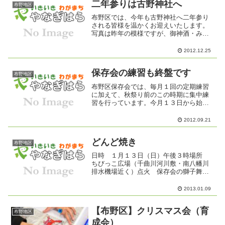
二年参りは古野神社へ
布野地区
布野区では、今年も古野神社へ二年参り
される皆様を温かくお迎えいたします。
写真は昨年の模様ですが、御神酒・みか
ん・福豆の配布や若衆会による甘酒の振
る舞いを行います。例年、寒い中を大勢
2012.12.25
の善男善女に参拝をして頂いております
が、本年もかなりの冷え込...
保存会の練習も終盤です
布野地区
布野区保存会では、毎月１回の定期練習
に加えて、秋祭り前のこの時期に集中練
習を行っています。今月１３日から始ま
った集中練習も１９日で終わり、２０日
には、足揃えを行ってお祭り本番に備え
2012.09.21
ます。２２日の宵祭り、今年一番の獅子
を披露するお宮での舞いは...
どんど焼き
布野地区
日時 １月１３日（日）午後３時場所
ちびっこ広場（千曲川河川敷・南八幡川
排水機場近く）点火 保存会の獅子舞奉
納後（午後３時半ごろ）しめ飾り等の回
収方法１３日（日）午前９時より、各戸
2013.01.09
へ育成会役員と子ども達が回収に伺いま
す。直接、会場へ持参して...
【布野区】クリスマス会（育
布野地区
成会）