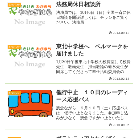
法務局休日相談所
お知らせ
法務局では、10月6日（日）全国一斉に休
日相談を開設詳しくは、チラシをご覧く
ださい。法務局
2013.09.12
東北中学校へ ベルマークを
お知らせ
届けました
1月30日午後東北中学校の校長室にて校長
先生、教頭先生、担当教諭の碓氷先生が
同席してくださって奉仕活動委員会の委
員長ハルバーソン柾人さんにベルマーク
2013.02.13
1615点分（エプソンインクカートリッジ
でベルマークを取得したもの）を寄贈し
ました。先生方と...
催行中止 １０日のレーディ
お知らせ
ース応援バス
残念ながら、９月１０日（土）応援バス
は、催行中止となりました。参加申し込
みが少なく、残念ですが中止といたしま
す。なお、１１日（日）のトップチーム
2016.09.06
は、催行予定です。