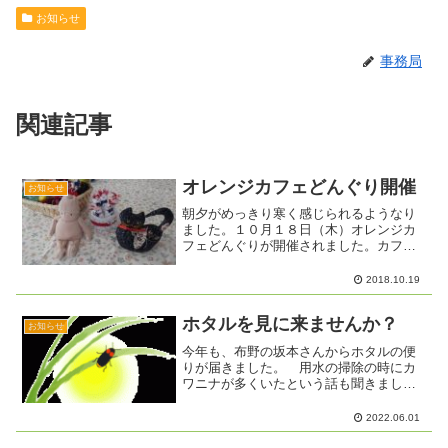
お知らせ
事務局
関連記事
オレンジカフェどんぐり開催
お知らせ
朝夕がめっきり寒く感じられるようなり
ました。１０月１８日（木）オレンジカ
フェどんぐりが開催されました。カフェ
が始まる頃はおひさまが出て暖かくな
り、久しぶりにたくさんの人が集いまし
2018.10.19
た。Ｏさんが、菊の花を持って来てくれ
たので、早速花瓶に生けまし...
ホタルを見に来ませんか？
お知らせ
今年も、布野の坂本さんからホタルの便
りが届きました。 用水の掃除の時にカ
ワニナが多くいたという話も聞きまし
た。 いっぱいのホタルが飛ぶといいで
すね。
2022.06.01