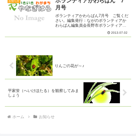
ボランティアかわらばん 7
お知らせ
月号
ボランティアかわらばん7月号 ご覧くだ
さい。編集発行：ながのボランティアか
わらばん編集員会長野市ボランティアセ
ンター内☎０２６－２２７－３７０７
2013.07.02
りんごの花が～♪
平家蛍（へいけほたる）を観察してみま
しょう
ホーム
お知らせ