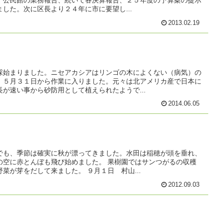
、公民館の業務報告、続いて各決算報告、２５年度の予算案の提示
した。次に区長より２４年に市に要望し...
2013.02.19
採始まりました。ニセアカシアはリンゴの木によくない（病気）の
、５月３１日から作業に入りました。元々は北アメリカ産で日本に
が速い事から砂防用として植えられたようで...
2014.06.05
でも、季節は確実に秋が漂ってきました。水田は稲穂が頭を垂れ、
の空に赤とんぼも飛び始めました。 果樹園ではサンつがるの収穫
菜が芽をだして来ました。 ９月１日 村山...
2012.09.03