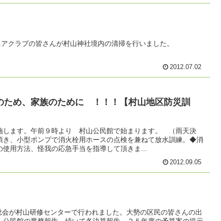
シニアクラブの皆さんが村山神社境内の清掃を行いました。
2012.07.02
のため、家族のために ！！！【村山地区防災訓
施します。午前９時より 村山公民館で始まります。 （雨天決
頂き、小型ポンプで消火栓用ホースの点検を兼ねて放水訓練。◆消
の使用方法、怪我の応急手当を指導して頂きま...
2012.09.05
区総会が村山研修センターで行われました。大勢の区民の皆さんの出