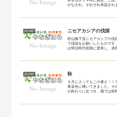
席を頂き１４時に開会、三役
がなされ、それぞれ承認されま
ニセアカシアの伐採
村山地区
村山橋下流ニセアカシアの伐
で伐採をお願いしたものです
は明治時代初期に渡来し、成長
秋
村山地区
９月に入ってもこの暑さ！！
黄金色に輝いてきました。そ
が終わりに近づき、畑では秋野