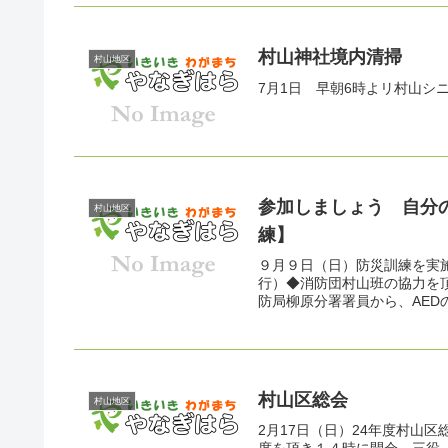
村山神社境内清掃
村山地区
7月1日 早朝6時よリ村山
参加しましょう 自分
村山地区
練】
９月９日（日）防災訓練を実
行）◆消防団村山班の協力を
防局柳原分署署員から、AED
村山区総会
村山地区
2月17日（日）24年度村山