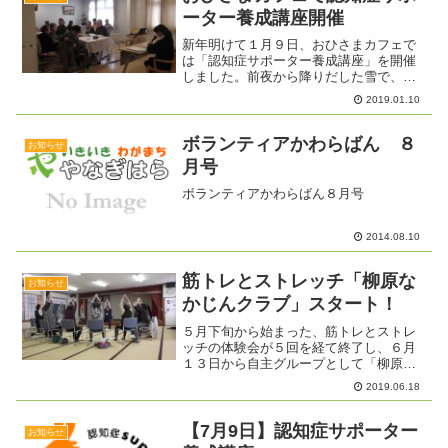
ーター養成講座開催
新年明けて１月９日、おひさまカフェで
は「認知症サポーター養成講座」を開催
しました。前夜から降りだした雪で、あ
たり一面銀世界となり、足元が悪い中で
2019.01.10
したが多くの方が講座を受けに来まし
た。講座終了後、参加者のひとり、高齢
の女性は「どうして認知症の...
ボランティアかわらばん ８
お知らせ
月号
ボランティアかわらばん８月号
2014.08.10
筋トレとストレッチ「柳原な
お知らせ
かじんクラブ」スタート！
５月下旬から始まった、筋トレとストレ
ッチの体験会が５回を経て終了し、６月
１３日から自主グループとして「柳原な
かじんクラブ」が誕生しました。御歳９
2019.06.18
０歳になるKさんは、敷居がまたげなくな
ってきたと言って体操を始めました。体
験会に参加して、体操の...
【7月9日】認知症サポーター
お知らせ