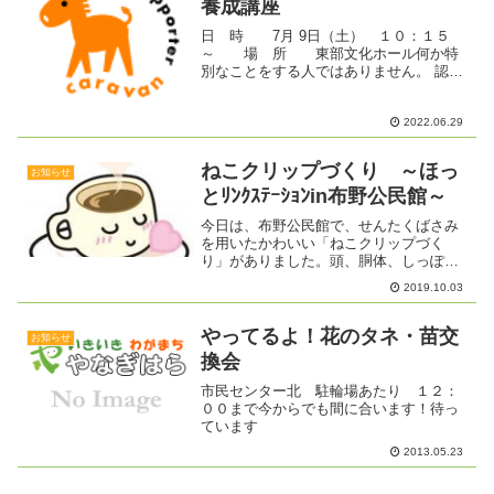
養成講座
日 時 7月 9日（土） １０：１５
～ 場 所 東部文化ホール何か特
別なことをする人ではありません。 認知
症の人やその家族を温かい目で見守る
「応援者」です。その上で、自分のでき
2022.06.29
る範囲でサポーターとして活動します。
『こんな時どうしたらい...
ねこクリップづくり ～ほっ
お知らせ
とﾘﾝｸｽﾃｰｼｮﾝin布野公民館～
今日は、布野公民館で、せんたくばさみ
を用いたかわいい「ねこクリップづく
り」がありました。頭、胴体、しっぽ
と、それぞれ布を型どり縫って、ねこの
2019.10.03
形に仕上げていくのですが、とても細か
い作業で時間がかかります。みんな真剣
な顔で作っていましたが、話題...
やってるよ！花のタネ・苗交
お知らせ
換会
市民センター北 駐輪場あたり １２：
００まで今からでも間に合います！待っ
ています
2013.05.23