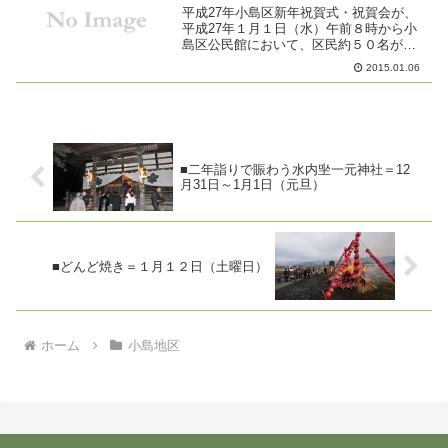
平成27年小島区新年祝賀式・祝賀会が、
平成27年１月１日（水）午前８時から小
島区公民館において、区民約５０名が参
加して行われました。会は、この一年が
2015.01.06
小島区民にとって健康で禍のない良い年
であることを祈念して、毎年正月一日に
小島区が開催していま...
■二年詣りで賑わう水内㘴一元神社＝12
月31日～1月1日（元旦）
■どんど焼き＝１月１２日（土曜日）
ホーム
小島地区