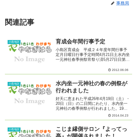
事務局
関連記事
育成会年間行事予定
小島地区
小島区育成会 平成２４年度年間行事予
定月日曜日行事予定時間4月21日土水内坐
一元神社春季例祭宵祭り済5月27日日第１
回神社清掃７：００～済第１回子ども会
集会５，６年生済6月17日日第１回レクレ
2012.06.06
ーション7月29日日お茶のみサロン公民館
7月30...
水内坐一元神社の春の例祭が
小島地区
行われました
好天に恵まれた平成26年4月19日（土）・
20日（日）の二日間にわたり、水内坐一
元神社の春季例祭が行われました。19日
の宵祭りには、小島太々神楽保存会によ
2014.04.23
る神楽が小島区内を巡行し、獅子舞・三
番叟が奉納されました。20日は大宮にお
いて、長沼宮...
こじま縁側サロン『よってっ
小島地区
亭』が開催されました！