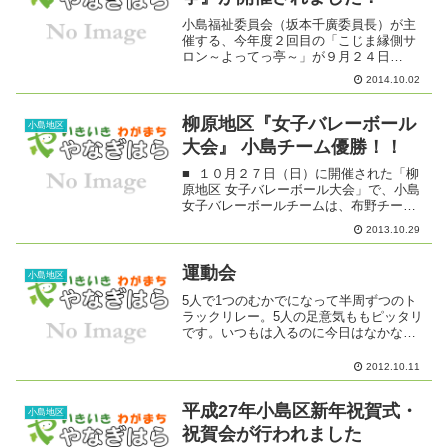
小島福祉委員会（坂本千廣委員長）が主
催する、今年度２回目の「こじま縁側サ
ロン～よってっ亭～」が９月２４日
（水）に開催され、賑やかなサロンが展
2014.10.02
開されました。気軽に立ち寄って、お茶
を飲んだり・おしゃべりしたり・ゲーム
をしたり・と、楽しいひととき...
柳原地区『女子バレーボール
小島地区
大会』 小島チーム優勝！！
■ １０月２７日（日）に開催された「柳
原地区 女子バレーボール大会」で、小島
女子バレーボールチームは、布野チーム
との決勝戦を２対０で下して優勝しまし
2013.10.29
た。大会は、柳原社会体育館におよそ１
５０人が参加して行われ、小島・布野・
柳原団地・中俣・村...
運動会
小島地区
5人で1つのむかでになって半周ずつのト
ラックリレー。5人の足意気ももピッタリ
です。いつもは入るのに今日はなかなか
籠に入らないな～。30人が一致団結。小
島の力のみせどころなんです
2012.10.11
が・・・・・ 小島のお得意競技です。小
学生・中学生・成年の男子も...
平成27年小島区新年祝賀式・
小島地区
祝賀会が行われました